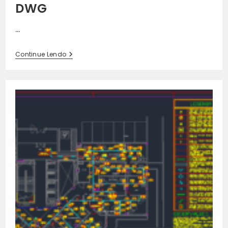
DWG
…
Projeto
Continue Lendo
De
SDAI:
Detalhes
Em
DWG