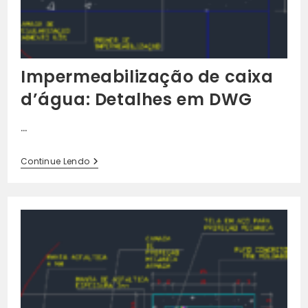
Impermeabilização de caixa
d’água: Detalhes em DWG
…
Impermeabilização
Continue Lendo
De
Caixa
D’água:
Detalhes
Em
DWG