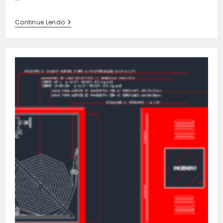
Antecâmara:
Continue Lendo
Projeto
Em
DWG