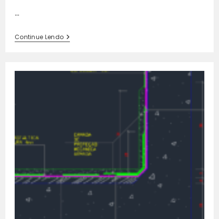
…
Hidrante
Continue Lendo
De
Recalque:
Detalhes
Em
DWG