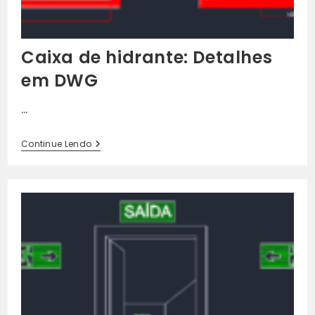
Caixa de hidrante: Detalhes
em DWG
…
Caixa
Continue Lendo
De
Hidrante:
Detalhes
Em
DWG