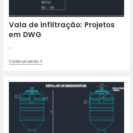
Vala de infiltração: Projetos
em DWG
…
Vala
Continue Lendo
De
Infiltração:
Projetos
Em
DWG