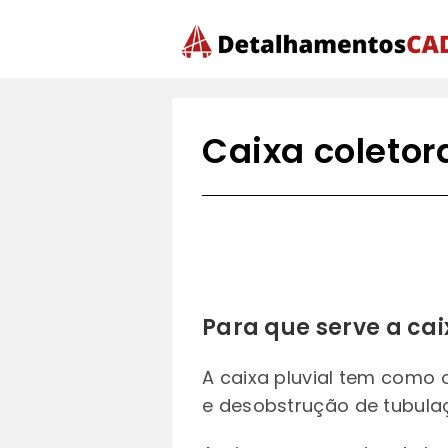
Ir
para
o
conteúdo
Caixa coletor
Para que serve a cai
A caixa pluvial tem como o
e desobstrução de tubulaç