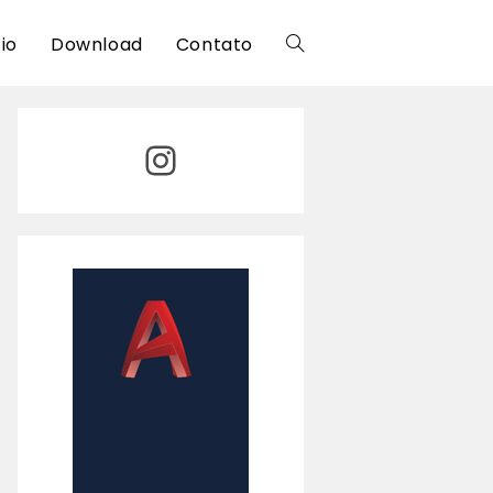
cio
Download
Contato
Alternar
pesquisa
Instagram
do
site